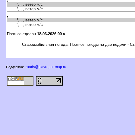
°, , , ветер м/с
°, , , ветер м/с
,
°, , , ветер м/с
°, , , ветер м/с
Прогноз сделан
18-06-2026 00 ч
Староизобильная погода. Прогноз погоды на две недели - С
roads@stavropol-map.ru
Поддержка: