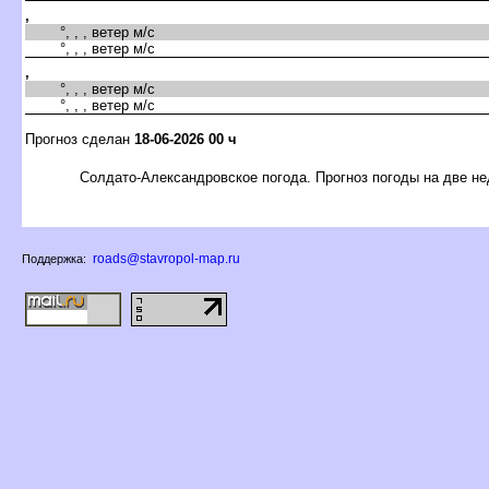
,
°, , , ветер м/с
°, , , ветер м/с
,
°, , , ветер м/с
°, , , ветер м/с
Прогноз сделан
18-06-2026 00 ч
Солдато-Александровское погода. Прогноз погоды на две н
roads@stavropol-map.ru
Поддержка: