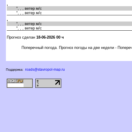
,
°, , , ветер м/с
°, , , ветер м/с
,
°, , , ветер м/с
°, , , ветер м/с
Прогноз сделан
18-06-2026 00 ч
Поперечный погода. Прогноз погоды на две недели - Попере
roads@stavropol-map.ru
Поддержка: