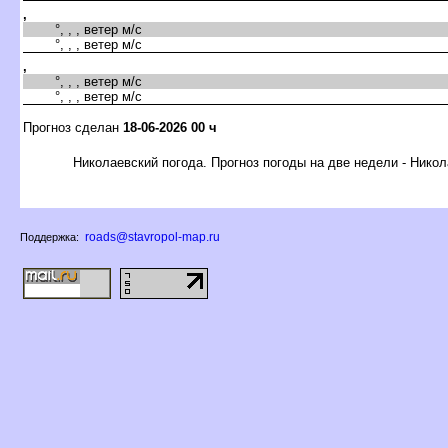
,
°, , , ветер м/с
°, , , ветер м/с
,
°, , , ветер м/с
°, , , ветер м/с
Прогноз сделан
18-06-2026 00 ч
Николаевский погода. Прогноз погоды на две недели - Нико
roads@stavropol-map.ru
Поддержка: