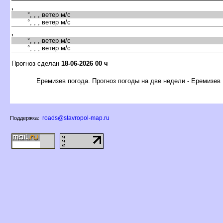
,
°, , , ветер м/с
°, , , ветер м/с
,
°, , , ветер м/с
°, , , ветер м/с
Прогноз сделан
18-06-2026 00 ч
Еремизев погода. Прогноз погоды на две недели - Еремизев
roads@stavropol-map.ru
Поддержка: