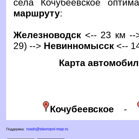
села Кочубеевское оптим
маршруту
:
Железноводск
<-- 23 км --
29) -->
Невинномысск
<-- 1
Карта автомобил
Кочубеевское
-
roads@stavropol-map.ru
Поддержка: